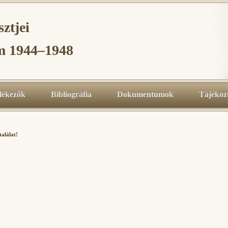
sztjei
um 1944–1948
ékezők
Bibliográfia
Dokumentumok
Tájékoz
találat!