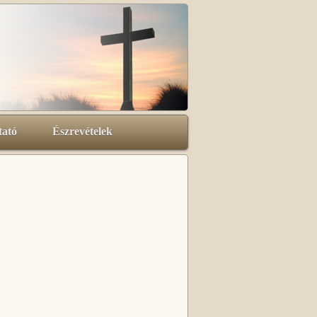
tató
Észrevételek