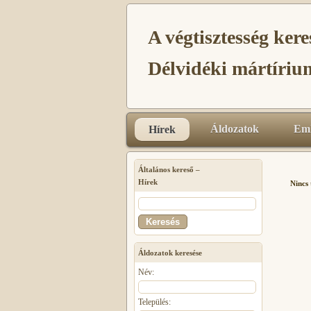
A végtisztesség kere
Délvidéki mártíri
Áldozatok
Eml
Hírek
Általános kereső –
Hírek
Nincs 
Áldozatok keresése
Név:
Település: