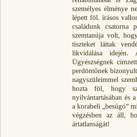
személyes élménye ne
lépett föl. írásos vall
családunk csatorna p
szemtanúja volt, hog
tiszteket láttak ve
likvidálása idejé
Ügyészségnek címzett
perdöntőnek bizonyult,
nagyszüleimmel szembe
hozta föl, hogy sz
nyilvántartásában és 
a korabeli „besúgó” mi
végzésben az áll, ho
ártatlanságát!