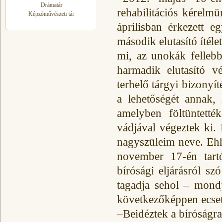
Drámatár
rehabilitációs kérelm
Képzőművészeti tár
áprilisban érkezett e
második elutasító ítél
mi, az unokák felleb
harmadik elutasító v
terhelő tárgyi bizonyí
a lehetőségét annak,
amelyben föltüntetté
vádjával végeztek ki.
nagyszüleim neve. Ehh
november 17-én tartó
bírósági eljárásról sz
tagadja sehol – mondj
következőképpen ecset
–Beidéztek a bíróságra,