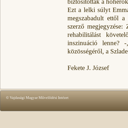
biztosították a hóhérok
Ezt a lelki súlyt Emma
megszabadult ettől a t
szerző megjegyzése: 
rehabilitálást köve
inszinuáció lenne? 
közösségéről, a Szlade
Fekete J. József
© Vajdasági Magyar Művelődési Intézet