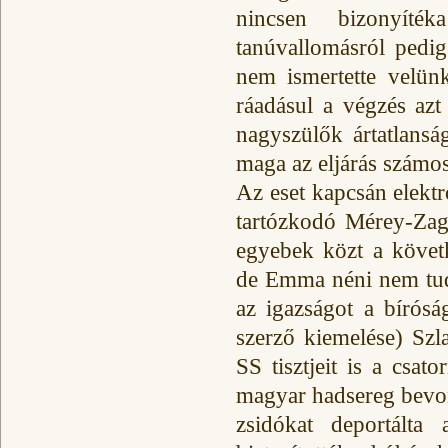
nincsen bizonyíté
tanúvallomásról pedig
nem ismertette velünk
ráadásul a végzés azt
nagyszülők ártatlans
maga az eljárás számos
Az eset kapcsán elekt
tartózkodó Mérey-Zag
egyebek közt a követk
de Emma néni nem tudot
az igazságot a bírósá
szerző kiemelése) Szl
SS tisztjeit is a csat
magyar hadsereg bevo
zsidókat deportálta