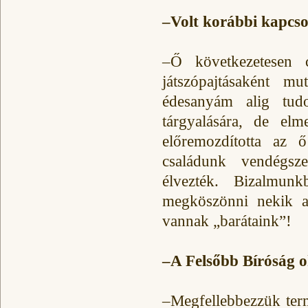
–Volt korábbi kapcs
–Ő következetesen c
játszópajtásaként m
édesanyám alig tudo
tárgyalására, de elm
előremozdította az 
családunk vendégsze
élvezték. Bizalmun
megköszönni nekik a
vannak „barátaink”!
–A Felsőbb Bíróság o
–Megfellebbezzük term