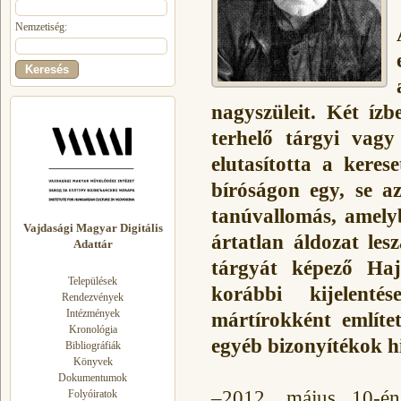
Nemzetiség:
nagyszüleit. Két íz
terhelő tárgyi vagy
elutasította a kere
bíróságon egy, se a
tanúvallomás, amely
Vajdasági Magyar Digitális
ártatlan áldozat lesz
Adattár
tárgyát képező Haj
Települések
korábbi kijelenté
Rendezvények
Intézmények
mártírokként említe
Kronológia
egyéb bizonyítékok hi
Bibliográfiák
Könyvek
Dokumentumok
–2012. május 10-én
Folyóiratok