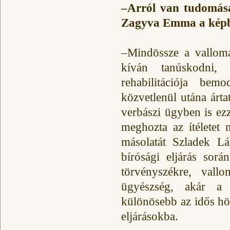
–Arról van tudomása
Zagyva Emma a kép
–Mindössze a vallomás
kíván tanúskodni,
rehabilitációja bem
közvetlenül utána árta
verbászi ügyben is ez
meghozta az ítéletet 
másolatát Szladek L
bírósági eljárás sorá
törvényszékre, vall
ügyészség, akár a 
különösebb az idős höl
eljárásokba.