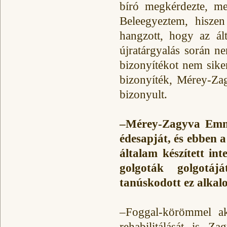
bíró megkérdezte, meg
Beleegyeztem, hiszen 
hangzott, hogy az ál
újratárgyalás során ne
bizonyítékot nem siker
bizonyíték, Mérey-Za
bizonyult.
–Mérey-Zagyva Emma 
édesapját, és ebben 
általam készített in
golgoták golgotáj
tanúskodott ez alka
–Foggal-körömmel ak
rehabilitálását is Z