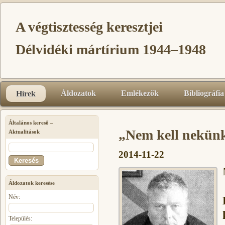
A végtisztesség keresztjei
Délvidéki mártírium 1944–1948
Áldozatok
Emlékezők
Bibliográfia
Hírek
Általános kereső –
„Nem kell nekünk
Aktualitások
2014-11-22
Áldozatok keresése
Név:
Település: