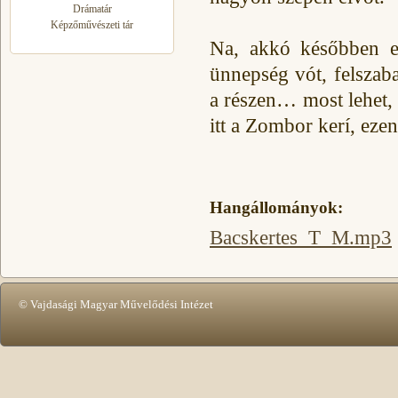
Drámatár
Képzőművészeti tár
Na, akkó későbben e
ünnepség vót, felszab
a részen… most lehet,
itt a Zombor kerí, eze
Hangállományok:
Bacskertes_T_M.mp3
© Vajdasági Magyar Művelődési Intézet