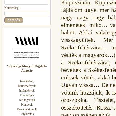
Kupuszinán. Kupuszin
Nemzetiség:
fájdalom ugye, mer h
nagy nagy nagy háb
elmenetek, mikó… val
halott. Akkó valaho
visszagyüttek. Me
Székesfehérvárat… m
védték a magyarok…) É
a Székesfehérvárat
Vajdasági Magyar Digitális
bevették a Székesfehé
Adattár
eréssek vótak, akkó b
Települések
Ugyan vissza… De nem
Rendezvények
Intézmények
vótunk hozzájuk, ík 
Kronológia
oroszokka. Tiszte
Bibliográfiák
Könyvek
összeköttetés. Rossz s
Dokumentumok
nagyon szépen elvót.
Folyóiratok