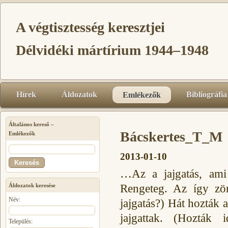
A végtisztesség keresztjei
Délvidéki mártírium 1944–1948
Hírek
Áldozatok
Bibliográfia
Emlékezők
Általános kereső –
Bácskertes_T_M
Emlékezők
2013-01-10
…Az a jajgatás, ami 
Rengeteg. Az így zörg
Áldozatok keresése
Név:
jajgatás?) Hát hozták a
jajgattak. (Hozták
Település: