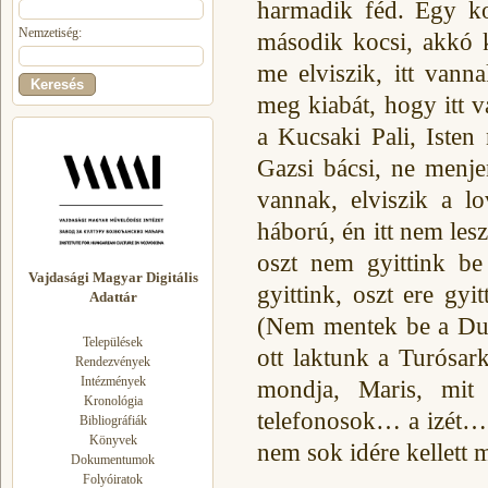
harmadik féd. Egy ko
Nemzetiség:
második kocsi, akkó 
me elviszik, itt van
meg kiabát, hogy itt v
a Kucsaki Pali, Isten
Gazsi bácsi, ne menjen
vannak, elviszik a 
háború, én itt nem lesz
oszt nem gyittink be
Vajdasági Magyar Digitális
gyittink, oszt ere gy
Adattár
(Nem mentek be a Dun
Települések
ott laktunk a Turósar
Rendezvények
Intézmények
mondja, Maris, mit
Kronológia
telefonosok… a izét…
Bibliográfiák
Könyvek
nem sok idére kellett 
Dokumentumok
Folyóiratok