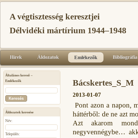
A végtisztesség keresztjei
Délvidéki mártírium 1944–1948
Hírek
Áldozatok
Bibliográfia
Emlékezők
Általános kereső –
Bácskertes_S_M
Emlékezők
2013-01-07
Pont azon a napon, m
háttérből: de ne azt 
Áldozatok keresése
Név:
Azt akarom mond
negyvennégybe… akkó
Település: