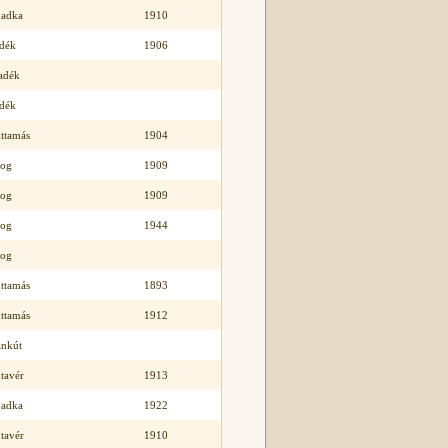
badka
1910
idék
1906
adék
idék
ttamás
1904
rog
1909
rog
1909
rog
1944
rog
ttamás
1893
ttamás
1912
ankút
tavér
1913
badka
1922
tavér
1910