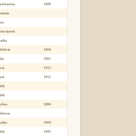
yarkanizsa
1899
ttamás
gos
ybecskerek
badka
földvár
1904
dán
1901
mok
1912
mok
1912
idék
idék
yfény
1884
ökbecse
badka
1904
idék
1895