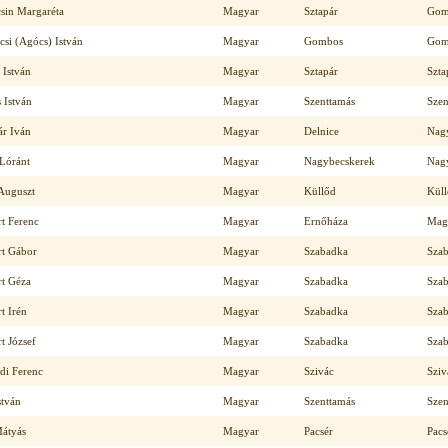
sin Margaréta
Magyar
Sztapár
Gom
csi (Agócs) István
Magyar
Gombos
Gom
 István
Magyar
Sztapár
Szta
 István
Magyar
Szenttamás
Szen
ár Iván
Magyar
Delnice
Nag
 Lóránt
Magyar
Nagybecskerek
Nag
 Auguszt
Magyar
Küllőd
Kül
rt Ferenc
Magyar
Ernőháza
Mag
rt Gábor
Magyar
Szabadka
Sza
rt Géza
Magyar
Szabadka
Sza
t Irén
Magyar
Szabadka
Sza
t József
Magyar
Szabadka
Sza
di Ferenc
Magyar
Szivác
Sziv
stván
Magyar
Szenttamás
Szen
Mátyás
Magyar
Pacsér
Pacs