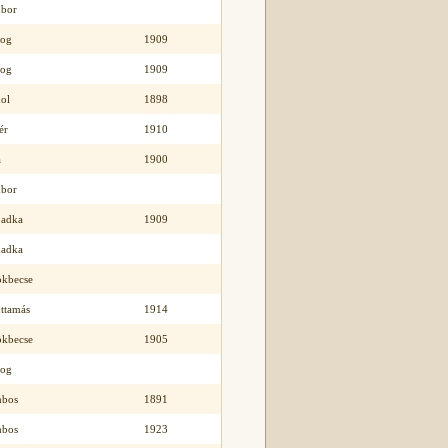
bor
rog
1909
rog
1909
ol
1898
ér
1910
a
1900
bor
badka
1909
badka
ökbecse
ttamás
1914
ökbecse
1905
rog
bos
1891
bos
1923