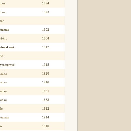
bos
1894
bos
1923
pár
ttamás
1902
yfény
1884
ybecskerek
1912
lőd
yarcsernye
1915
badka
1928
badka
1910
badka
1881
badka
1883
ác
1912
ttamás
1914
ér
1910