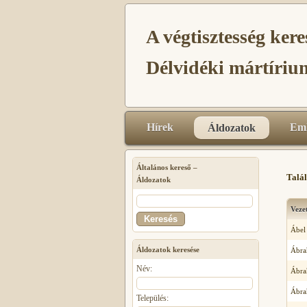
A végtisztesség kere
Délvidéki mártíri
Hírek
Eml
Áldozatok
Általános kereső –
Talá
Áldozatok
Veze
Ábel
Áldozatok keresése
Ábra
Név:
Ábra
Ábra
Település: