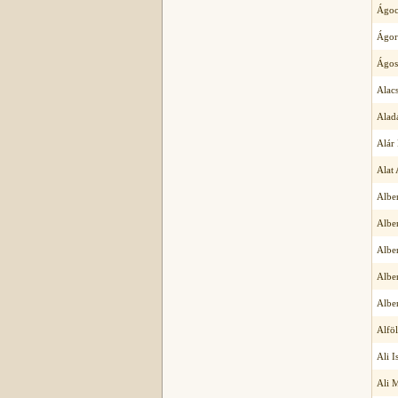
Ágoc
Ágor
Ágos
Alacs
Alad
Alár
Alat
Albe
Albe
Albe
Alber
Alber
Alföl
Ali I
Ali 