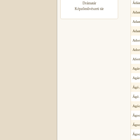
Drámatár
Ádám
Képzőművészeti tár
Adam
Adam
Adam
Ador
Ador
Afer
Agár
Agár
Ágó 
Ágó 
Agóc
Ágoc
Ágoc
Ágoc