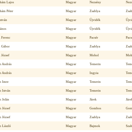
hám Lajos
Magyar
Nezsény
Nez
hám Péter
Magyar
Zsablya
Zsab
stván
Magyar
Újvidék
Újv
János
Magyar
Újvidék
Újv
i Ferenc
Magyar
Pacsér
Pacs
i Gábor
Magyar
Zsablya
Zsab
 József
Magyar
Mohol
Moh
 András
Magyar
Temerin
Tem
 András
Magyar
Ingyia
Tem
 Imre
Magyar
Temerin
Tem
 István
Magyar
Temerin
Tem
 Jolán
Magyar
Járek
Járe
 József
Magyar
Gombos
Gom
 József
Magyar
Zsablya
Zsab
 László
Magyar
Bajmok
Sza