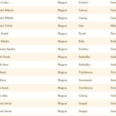
 Lujza
Magyar
Zombor
Zom
kó Mátyás
Magyar
Csúrog
Csú
kó Mihály
Magyar
Csúrog
Csú
kó Urbán
Magyar
Ada
Moh
 Árpád
Magyar
Pacsér
Pacs
 Sándor
Magyar
Kúla
Kúl
tnone Sándor
Magyar
Zombor
Zom
di Gyula
Magyar
Szabadka
Sza
di Imre
Magyar
Szabadka
Sza
Antal
Magyar
Törökbecse
Tör
János
Magyar
Szenttamás
Szen
s Antal
Magyar
Törökbecse
Tör
s Júlia
Magyar
Csúrog
Csú
sin István
Magyar
Sztapár
Gom
sin István
Magyar
Sztapár
Gom