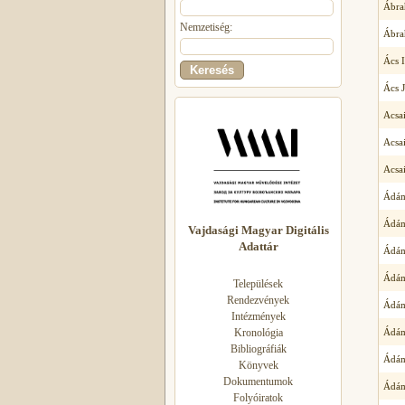
Ábra
Nemzetiség:
Ábra
Ács I
Ács 
Acsa
Acsa
Acsai
Ádám
Ádám
Vajdasági Magyar Digitális
Adattár
Ádám
Ádám
Települések
Rendezvények
Ádám
Intézmények
Kronológia
Ádám
Bibliográfiák
Ádám
Könyvek
Dokumentumok
Ádám
Folyóiratok