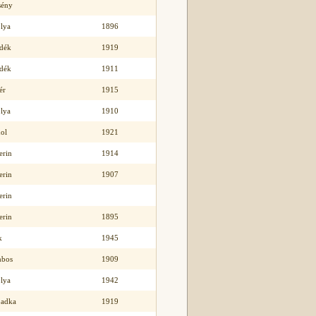
sény
lya
1896
idék
1919
idék
1911
ér
1915
lya
1910
ol
1921
erin
1914
erin
1907
erin
erin
1895
k
1945
bos
1909
lya
1942
badka
1919