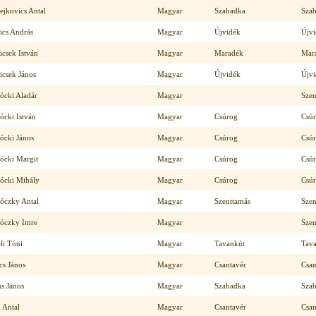
ejkovics Antal
Magyar
Szabadka
Sza
ics András
Magyar
Újvidék
Újv
icsek István
Magyar
Maradék
Mar
icsek János
Magyar
Újvidék
Újv
ócki Aladár
Magyar
Szen
ócki István
Magyar
Csúrog
Csú
ócki János
Magyar
Csúrog
Csú
ócki Margit
Magyar
Csúrog
Csú
ócki Mihály
Magyar
Csúrog
Csú
óczky Antal
Magyar
Szenttamás
Szen
óczky Imre
Magyar
Szen
li Tóni
Magyar
Tavankút
Tav
cs János
Magyar
Csantavér
Csan
s János
Magyar
Szabadka
Sza
 Antal
Magyar
Csantavér
Csan