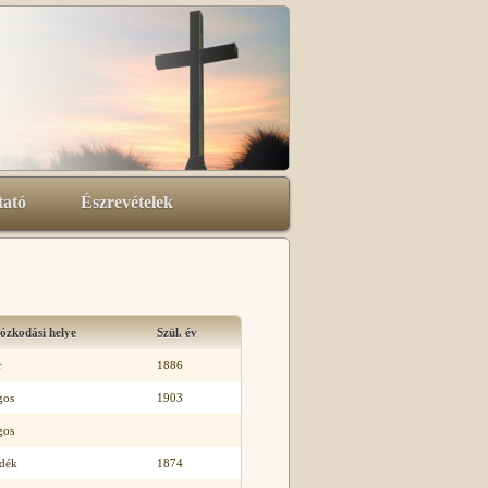
tató
Észrevételek
ózkodási helye
Szül. év
r
1886
gos
1903
gos
idék
1874