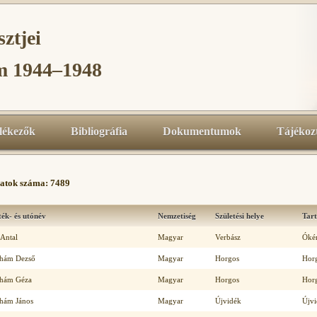
sztjei
um 1944–1948
ékezők
Bibliográfia
Dokumentumok
Tájékoz
latok száma: 7489
ték- és utónév
Nemzetiség
Születési helye
Tart
 Antal
Magyar
Verbász
Óké
hám Dezső
Magyar
Horgos
Hor
hám Géza
Magyar
Horgos
Hor
hám János
Magyar
Újvidék
Újv