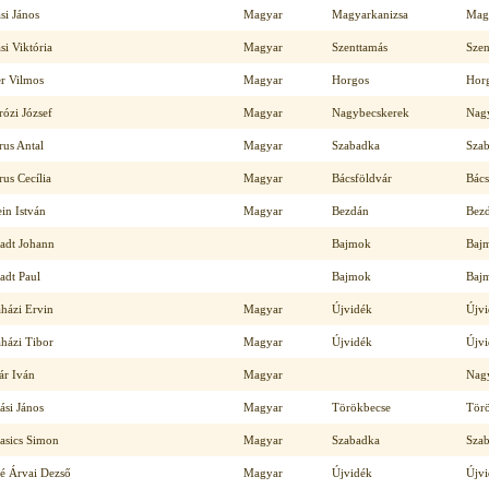
si János
Magyar
Magyarkanizsa
Mag
i Viktória
Magyar
Szenttamás
Szen
r Vilmos
Magyar
Horgos
Hor
ózi József
Magyar
Nagybecskerek
Nag
us Antal
Magyar
Szabadka
Sza
us Cecília
Magyar
Bácsföldvár
Bács
in István
Magyar
Bezdán
Bez
adt Johann
Bajmok
Baj
adt Paul
Bajmok
Baj
házi Ervin
Magyar
Újvidék
Újv
házi Tibor
Magyar
Újvidék
Újv
ár Iván
Magyar
Nag
ási János
Magyar
Törökbecse
Tör
asics Simon
Magyar
Szabadka
Sza
é Árvai Dezső
Magyar
Újvidék
Újv