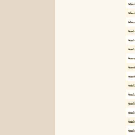
Almá
Almás
Alme
Ambr
Ambr
Ambr
Amre
Amst
Amst
Anda
Anda
Andl
Andr
Andr
Andr